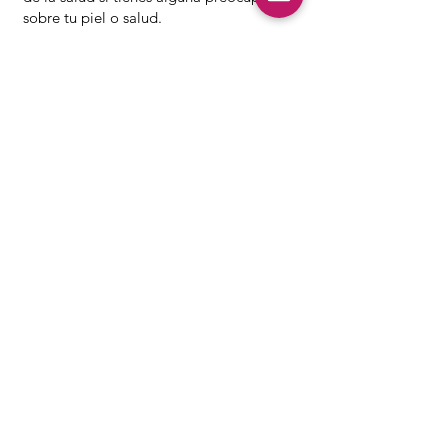
sobre tu piel o salud.
La belleza comienza desde el
interior y se refleja en la superficie
exterior de manera más clara con
la ayuda del cuidado de la piel
moderno.