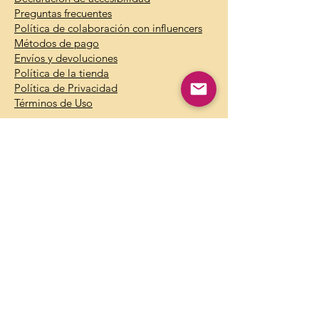
Preguntas frecuentes
Política de colaboración con influencers
Métodos de pago
Envíos y devoluciones
Política de la tienda
Política de Privacidad
Términos de Uso
Contacto
Información:
info@theagelessbox.com
Soporte:
support@theagelessbox.com
Dirección postal:
712 Bancroft Rd #432
Walnut Creek, CA 94598