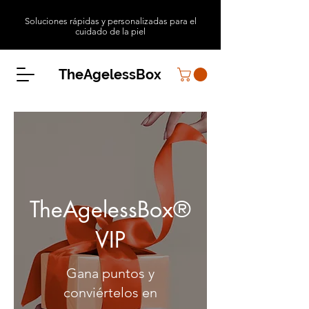
Soluciones rápidas y personalizadas para el
cuidado de la piel
TheAgelessBox
TheAgelessBox®
VIP
Gana puntos y
conviértelos en