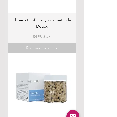
Three - Purifí Daily Whole-Body
Detox
Prix
84,99 $US
Rupture de stock