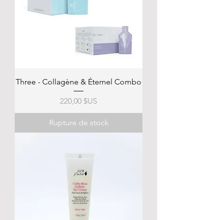
Three - Collagène & Éternel Combo
Prix
220,00 $US
Rupture de stock