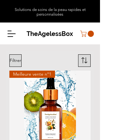
Solutions de soins de la peau rapides et
personnalisées
TheAgelessBox
Filtrer
Meilleure vente n°1