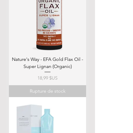
Nature's Way - EFA Gold Flax Oil -
Super Lignan (Organic)
Prix
18,99 $US
Rupture de stock