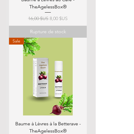
TheAgelessBox®
Prix original
Prix promotionnel
16,00 $US
8,00 $US
Rupture de stock
Sale
Baume à Lèvres à la Betterave -
TheAgelessBox®