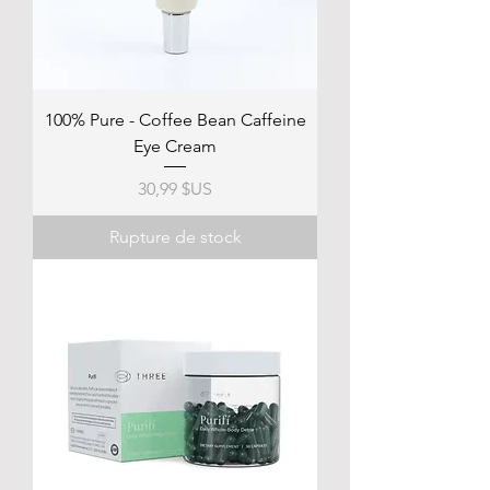
100% Pure - Coffee Bean Caffeine
Eye Cream
Prix
30,99 $US
Rupture de stock