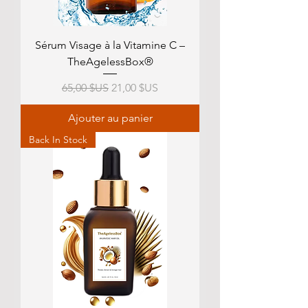
Sérum Visage à la Vitamine C –
TheAgelessBox®
Prix original
Prix promotionnel
65,00 $US
21,00 $US
Ajouter au panier
Back In Stock