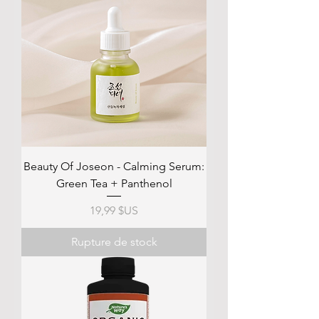
Beauty Of Joseon - Calming Serum:
Green Tea + Panthenol
Prix
19,99 $US
Rupture de stock