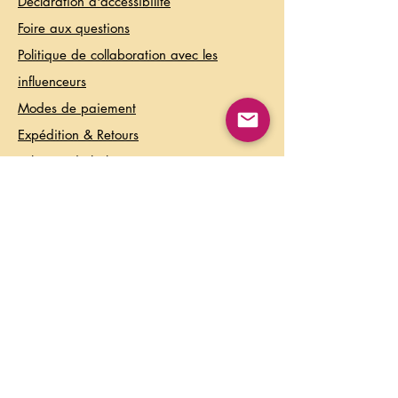
Déclaration d'accessibilité
Foire aux questions
Politique de collaboration avec les
influenceurs
Modes de paiement
Expédition & Retours
Politique de la boutique
Politique de confidentialité
Conditions d’utilisation
Contact
Information:
info@theagelessbox.com
Soutien:
support@theagelessbox.com