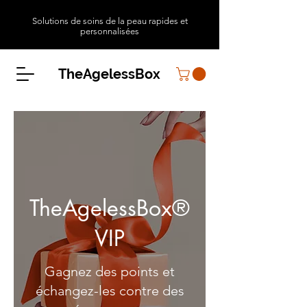
Solutions de soins de la peau rapides et
personnalisées
TheAgelessBox
TheAgelessBox®
VIP
Gagnez des points et
échangez-les contre des