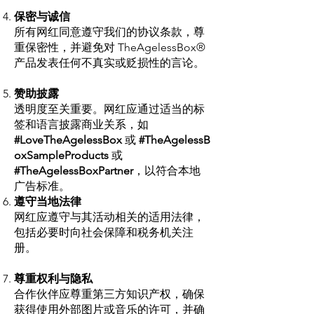
保密与诚信
所有网红同意遵守我们的协议条款，尊
重保密性，并避免对 TheAgelessBox®
产品发表任何不真实或贬损性的言论。
赞助披露
透明度至关重要。网红应通过适当的标
签和语言披露商业关系，如
#LoveTheAgelessBox
或
#TheAgelessB
oxSampleProducts
或
#TheAgelessBoxPartner
，以符合本地
广告标准。
遵守当地法律
网红应遵守与其活动相关的适用法律，
包括必要时向社会保障和税务机关注
册。
尊重权利与隐私
合作伙伴应尊重第三方知识产权，确保
获得使用外部图片或音乐的许可，并确