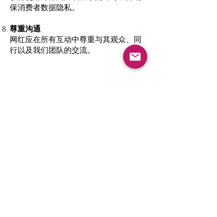
保消费者数据隐私。
尊重沟通
网红应在所有互动中尊重与其观众、同
行以及我们团队的交流。
与我们一起庆祝真实之美
TheAgelessBox® 与我们的网红共同打造
一个基于伦理价值和真实美丽灵感的社
区。我们期待与那些不仅分享我们个性
化、环保护肤愿景，还体现诚信与包容性
的创作者合作。
购物