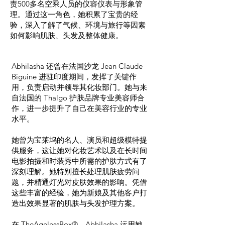
责500多名空乘人员的仪容仪表与形象管
理。通过这一角色，她积累了宝贵的经
验，深入了解了气候、环境与旅行等因素
如何影响肌肤、头发及整体健康。
Abhilasha 还曾在法国沙龙 Jean Claude
Biguine 进驻印度期间，发挥了关键作
用，负责启动并领导其化妆部门。她与来
自法国的 Thalgo 护肤品牌专业美容师合
作，进一步提升了自己在美容行业的专业
水平。
她曾为宝莱坞的名人、演员和超级模特提
供服务，这让她对化妆艺术以及在长时间
电影拍摄和时装秀中所需的护肤方式有了
深刻理解。她特别擅长处理肌肤疲劳问
题，并精通灯光对皮肤效果的影响。凭借
这些丰富的经验，她为新娘及其他客户打
造出效果显著的肌肤与头发护理方案。
在 TheAgelessBox®，Abhilasha 运用她